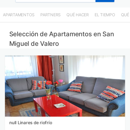
APARTAMENTOS
PARTNERS
QUÉ HACER
EL TIEMPO
QUÉ
Selección de Apartamentos en San
Miguel de Valero
null Linares de riofrío