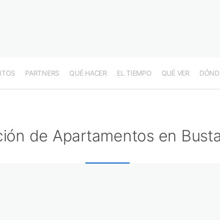
NTOS
PARTNERS
QUÉ HACER
EL TIEMPO
QUÉ VER
DÓND
ción de Apartamentos en Busta