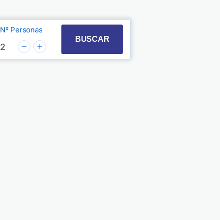
Nº Personas
t with the calendar and select a date. Press the quest
 to interact with the calendar and select a date. Pre
BUSCAR
2