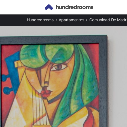
Otros tipos de alojamiento
Hundredrooms
Apartamentos
Comunidad De Madr
Casas rurales en Bustarviejo
Apartamentos en Bustarviejo