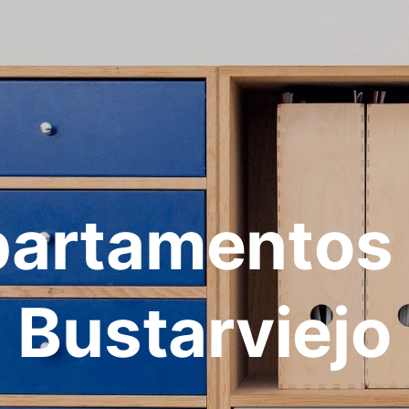
artamentos
Bustarviejo