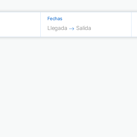
Fechas
Press the down arrow key to interac
Press the down arrow key
Llegada
Salida