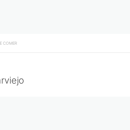
E COMER
rviejo