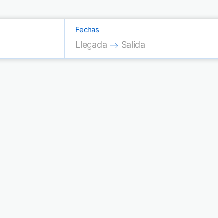
Fechas
Press the down arrow key to interac
Press the down arrow key
Llegada
Salida