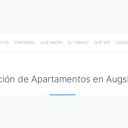
NTOS
PARTNERS
QUÉ HACER
EL TIEMPO
QUÉ VER
DÓND
ción de Apartamentos en Augs