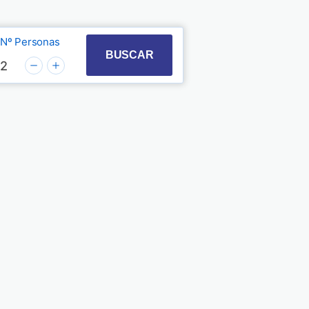
Nº Personas
t with the calendar and select a date. Press the quest
 to interact with the calendar and select a date. Pre
BUSCAR
2