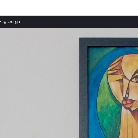
Ciudades destacadas
Augsburgo
Apartamentos en Lago Ammer
Apartamentos en Bad Wörishofen
Apartamentos en Múnich
Apartamentos en Lago de Starnberg
Apartamentos en Bad Tölz
Apartamentos en Altmühltal
Apartamentos en Gmund am Tegernsee
Apartamentos en Kreuth