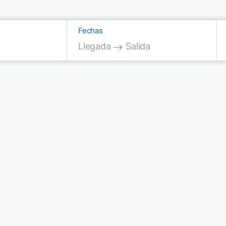
Fechas
Press the down arrow key to interac
Press the down arrow key
Llegada
Salida