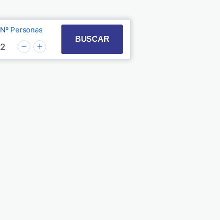
Nº Personas
t with the calendar and select a date. Press the quest
 to interact with the calendar and select a date. Pre
BUSCAR
2