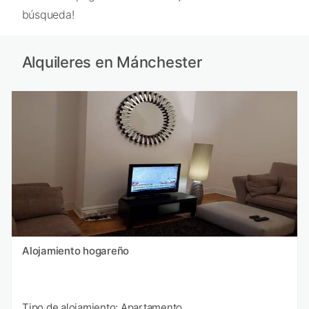
búsqueda!
Alquileres en Mánchester
Alojamiento hogareño
Tipo de alojamiento: Apartamento