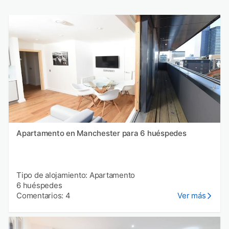
Apartamento en Manchester para 6 huéspedes
Tipo de alojamiento: Apartamento
6 huéspedes
Comentarios: 4
Ver más