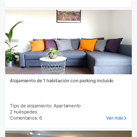
Alojamiento de 1 habitación con parking incluído
Tipo de alojamiento: Apartamento
2 huéspedes
Comentarios: 6
Ver más