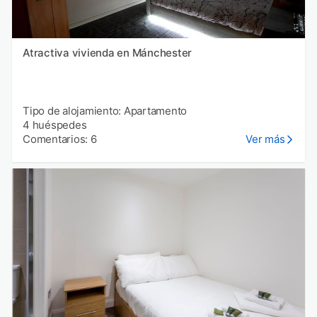
Atractiva vivienda en Mánchester
Tipo de alojamiento: Apartamento
4 huéspedes
Comentarios: 6
Ver más