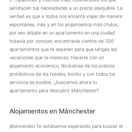
satisfacen tus necesidades a un precio asequible. La
verdad es que a todos nos encanta viajar de manera
espontánea, más y en los alojamientos más chulos,
por eso alójate en un apartamento en una ciudad
todavía por conocer, encontrarás cientos de 330
apartamentos que te esperan para que tengas las
vacaciones que te mereces. Hacerte con un
alojamiento económico, librándose de los precios
prohibitivos de los hoteles, bonito y con todos los
servicios es posible, ¿buscamos ahora tu
apartamento para descubrir Mánchester?
Alojamientos en Mánchester
¡Bienvenido! Te estábamos esperando para buscar el