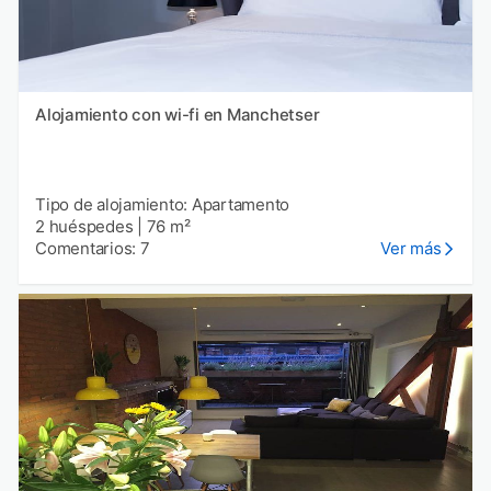
Alojamiento con wi-fi en Manchetser
Tipo de alojamiento: Apartamento
2 huéspedes
|
76 m²
Comentarios: 7
Ver más