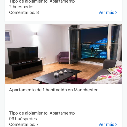
Tipo de alojamiento: Apartamento
2 huéspedes
Comentarios: 8
Ver más
Apartamento de 1 habitación en Manchester
Tipo de alojamiento: Apartamento
99 huéspedes
Comentarios: 7
Ver más