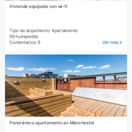
Vivienda equipada con wi-fi
Tipo de alojamiento: Apartamento
99 huéspedes
Comentarios: 6
Ver más
Panorámico apartamento en Mánchester