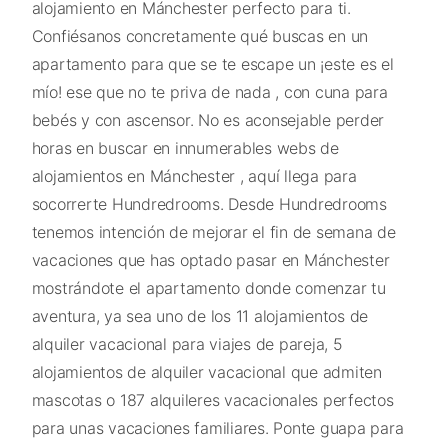
alojamiento en Mánchester perfecto para ti.
Confiésanos concretamente qué buscas en un
apartamento para que se te escape un ¡este es el
mío! ese que no te priva de nada , con cuna para
bebés y con ascensor. No es aconsejable perder
horas en buscar en innumerables webs de
alojamientos en Mánchester , aquí llega para
socorrerte Hundredrooms. Desde Hundredrooms
tenemos intención de mejorar el fin de semana de
vacaciones que has optado pasar en Mánchester
mostrándote el apartamento donde comenzar tu
aventura, ya sea uno de los 11 alojamientos de
alquiler vacacional para viajes de pareja, 5
alojamientos de alquiler vacacional que admiten
mascotas o 187 alquileres vacacionales perfectos
para unas vacaciones familiares. Ponte guapa para