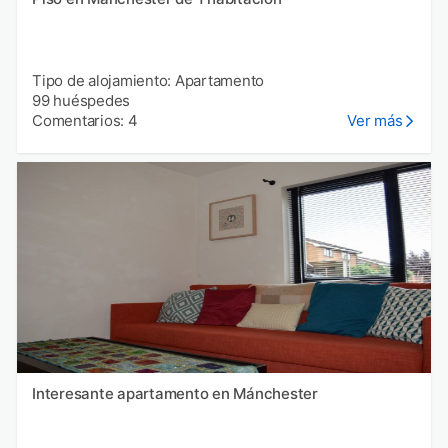
Tipo de alojamiento: Apartamento
99 huéspedes
Comentarios: 4
Ver más
Interesante apartamento en Mánchester