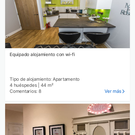
Equipado alojamiento con wi-fi
Tipo de alojamiento: Apartamento
4 huéspedes
|
44 m²
Comentarios: 8
Ver más