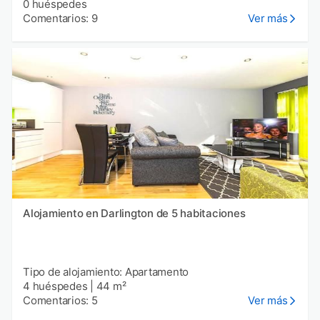
0 huéspedes
Comentarios: 9
Ver más
Alojamiento en Darlington de 5 habitaciones
Tipo de alojamiento: Apartamento
4 huéspedes
|
44 m²
Comentarios: 5
Ver más