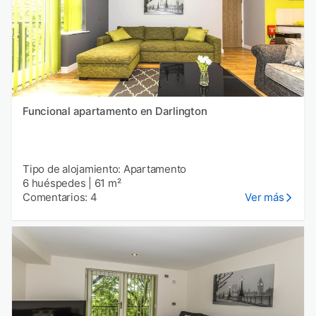
Funcional apartamento en Darlington
Tipo de alojamiento: Apartamento
6 huéspedes
|
61 m²
Comentarios: 4
Ver más