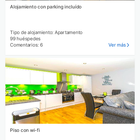
Alojamiento con parking incluído
Tipo de alojamiento: Apartamento
99 huéspedes
Comentarios: 6
Ver más
Piso con wi-fi