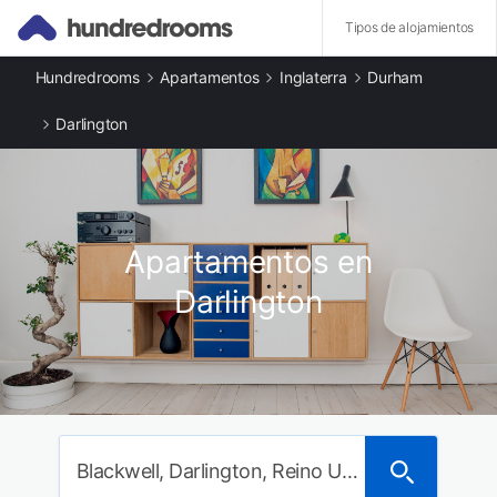
Tipos de alojamientos
Hundredrooms
Apartamentos
Inglaterra
Durham
Otros tipos de alojamiento
Apartamentos en Darlington
Darlington
Casas rurales en Darlington
Ciudades destacadas
Apartamentos en Middlesbrough
Apartamentos en Durham
Apartamentos en Sunderland
Apartamentos en
Apartamentos en Gateshead
Apartamentos en Newcastle upon Tyne
Darlington
Apartamentos en Harrogate
Apartamentos en York
Apartamentos en Scarborough
Blackwell, Darlington, Reino Unido