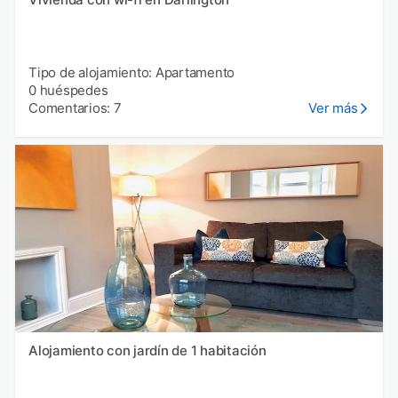
Tipo de alojamiento: Apartamento
0 huéspedes
Comentarios: 7
Ver más
Alojamiento con jardín de 1 habitación