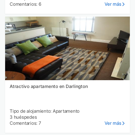
Comentarios: 6
Ver más
Atractivo apartamento en Darlington
Tipo de alojamiento: Apartamento
3 huéspedes
Comentarios: 7
Ver más