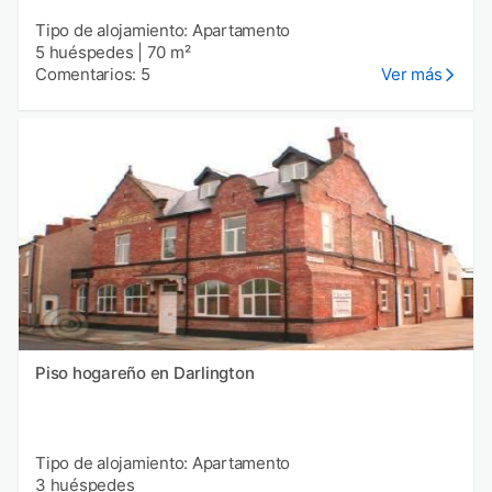
Tipo de alojamiento: Apartamento
5 huéspedes
|
70 m²
Comentarios: 5
Ver más
Piso hogareño en Darlington
Tipo de alojamiento: Apartamento
3 huéspedes