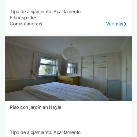
Tipo de alojamiento: Apartamento
5 huéspedes
Comentarios: 6
Ver más
Piso con jardín en Hayle
Tipo de alojamiento: Apartamento