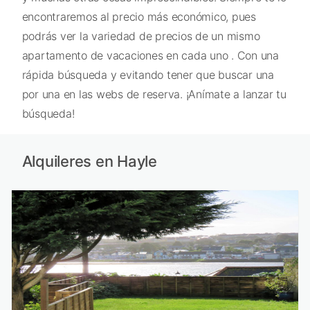
encontraremos al precio más económico, pues
podrás ver la variedad de precios de un mismo
apartamento de vacaciones en cada uno . Con una
rápida búsqueda y evitando tener que buscar una
por una en las webs de reserva. ¡Anímate a lanzar tu
búsqueda!
Alquileres en Hayle