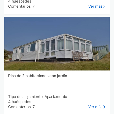
4 huéspedes
Comentarios: 7
Ver más
Piso de 2 habitaciones con jardín
Tipo de alojamiento: Apartamento
4 huéspedes
Comentarios: 7
Ver más