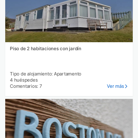
Piso de 2 habitaciones con jardín
Tipo de alojamiento: Apartamento
4 huéspedes
Comentarios: 7
Ver más