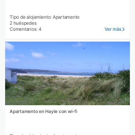
Tipo de alojamiento: Apartamento
2 huéspedes
Comentarios: 4
Ver más
Apartamento en Hayle con wi-fi