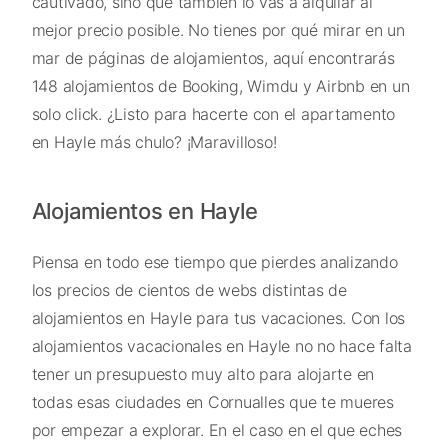
cautivado, sino que también lo vas a alquilar al
mejor precio posible. No tienes por qué mirar en un
mar de páginas de alojamientos, aquí encontrarás
148 alojamientos de Booking, Wimdu y Airbnb en un
solo click. ¿Listo para hacerte con el apartamento
en Hayle más chulo? ¡Maravilloso!
Alojamientos en Hayle
Piensa en todo ese tiempo que pierdes analizando
los precios de cientos de webs distintas de
alojamientos en Hayle para tus vacaciones. Con los
alojamientos vacacionales en Hayle no no hace falta
tener un presupuesto muy alto para alojarte en
todas esas ciudades en Cornualles que te mueres
por empezar a explorar. En el caso en el que eches