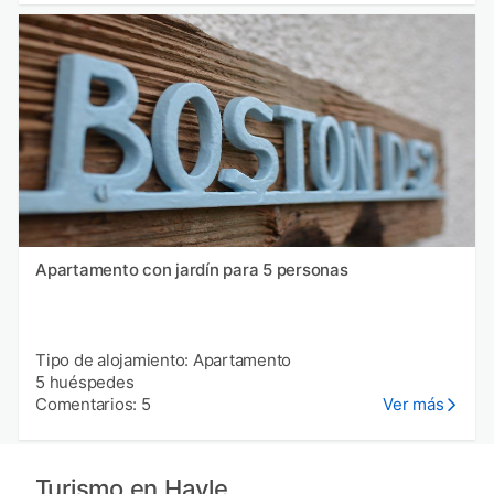
Apartamento con jardín para 5 personas
Tipo de alojamiento: Apartamento
5 huéspedes
Comentarios: 5
Ver más
Turismo en Hayle