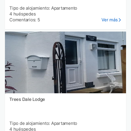
Tipo de alojamiento: Apartamento
4 huéspedes
Comentarios: 5
Ver más
Trees Dale Lodge
Tipo de alojamiento: Apartamento
4 huéspedes