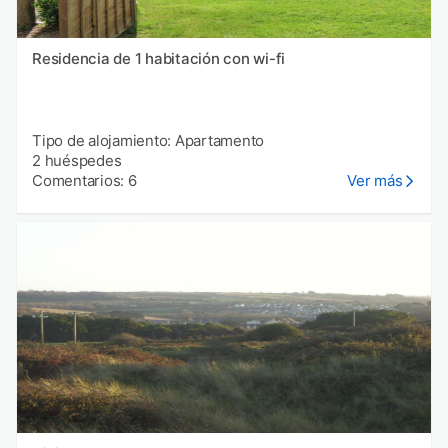
Residencia de 1 habitación con wi-fi
Tipo de alojamiento: Apartamento
2 huéspedes
Comentarios: 6
Ver más