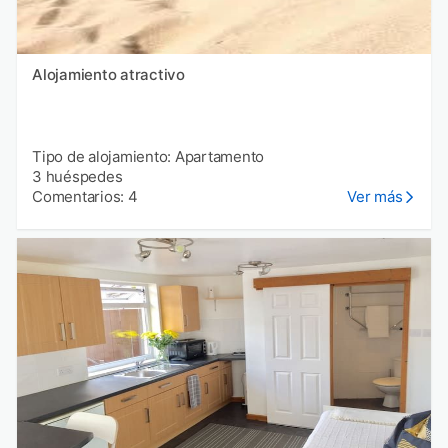
Alojamiento atractivo
Tipo de alojamiento: Apartamento
3 huéspedes
Comentarios: 4
Ver más