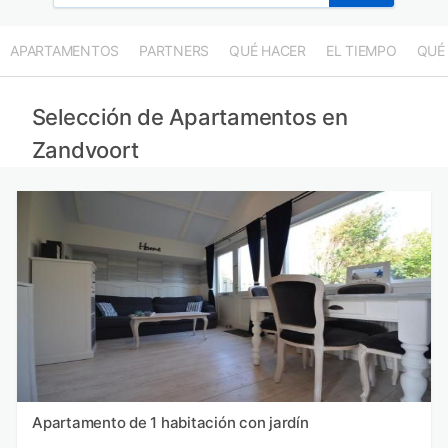
APARTAMENTOS
PARTNERS
QUÉ HACER
EL TIEMPO
QUÉ
Selección de Apartamentos en
Zandvoort
Apartamento de 1 habitación con jardín