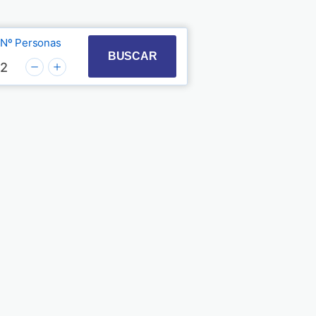
Nº Personas
t with the calendar and select a date. Press the quest
 to interact with the calendar and select a date. Pre
BUSCAR
2