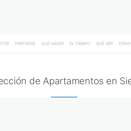
NTOS
PARTNERS
QUÉ HACER
EL TIEMPO
QUÉ VER
DÓND
ección de Apartamentos en Si