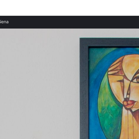
Ciudades destacadas
iena
Apartamentos en Castellina in Chianti
Apartamentos en Colle di Val d'Elsa
Apartamentos en San Gimignano
Apartamentos en Greve in Chianti
Apartamentos en Montalcino
Apartamentos en Certaldo
Apartamentos en San Casciano in Val di Pesa
Apartamentos en Montespertoli