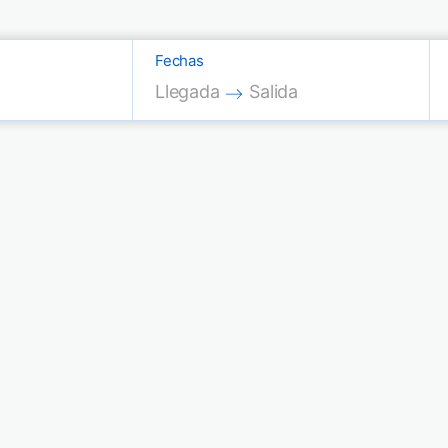
Fechas
Press the down arrow key to interac
Press the down arrow key
Llegada
Salida