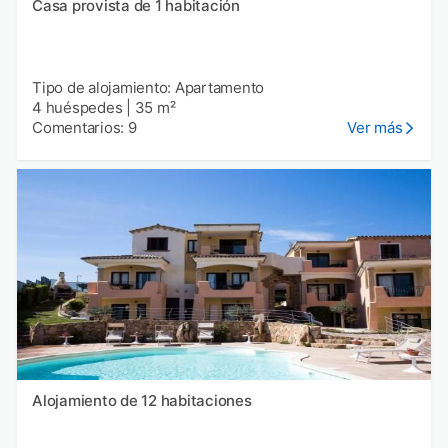
Casa provista de 1 habitación
Tipo de alojamiento: Apartamento
4 huéspedes
|
35 m²
Comentarios: 9
Ver más
Alojamiento de 12 habitaciones