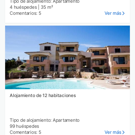
Tipo de alojamiento: Apartamento
4 huéspedes
|
35 m²
Comentarios: 5
Ver más
Alojamiento de 12 habitaciones
Tipo de alojamiento: Apartamento
99 huéspedes
Comentarios: 5
Ver más