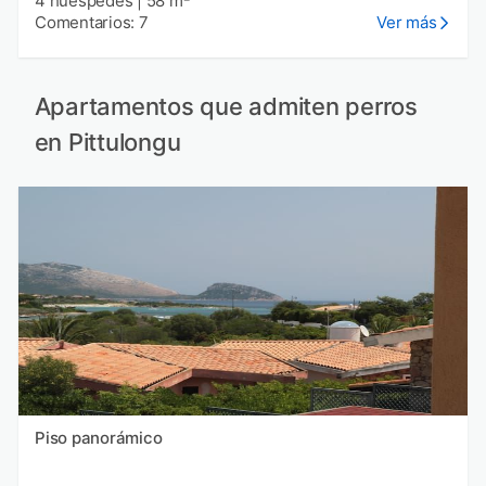
4 huéspedes
|
58 m²
Comentarios: 7
Ver más
Apartamentos que admiten perros
en Pittulongu
Piso panorámico