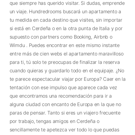
que siempre has querido visitar. Si dudas, emprende
un viaje. Hundredrooms buscará un apartamento a
tu medida en cada destino que visites, sin importar
si está en Cerdeña o en la otra punta de Italia y por
supuesto con partners como Booking, Airbnb o
Wimdu . Puedes encontrar en este mismo instante
entre más de cien webs el apartamento maravilloso
para ti, tú solo te preocupas de finalizar la reserva
cuando quieras y guardarlo todo en el equipaje. ¿No
te parece espectacular viajar por Europa? Caer en la
tentación con ese impulso que aparece cada vez
que encontramos una recomendación para ir a
alguna ciudad con encanto de Europa en la que no
paras de pensar. Tanto si eres un viajero frecuente
por trabajo, tengas amigos en Cerdeña o
sencillamente te apetezca ver todo lo que puedas