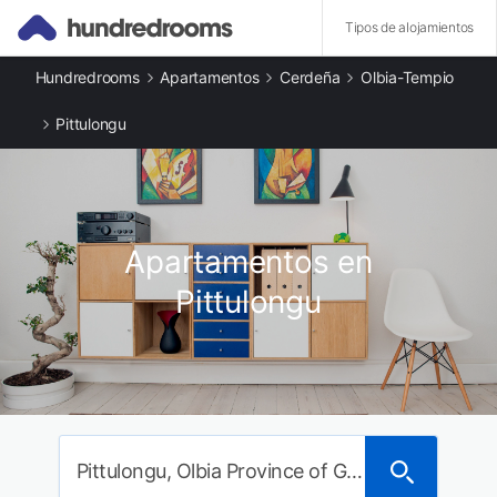
Tipos de alojamientos
Hundredrooms
Apartamentos
Cerdeña
Olbia-Tempio
Otros tipos de alojamiento
Casas rurales en Pittulongu
Pittulongu
Apartamentos en Pittulongu
Ciudades destacadas
Apartamentos en Olbia
Apartamentos en Porto Rotondo
Apartamentos en Porto Cervo
Apartamentos en
Apartamentos en Arzachena
Apartamentos en San Teodoro
Pittulongu
Apartamentos en Baja Sardinia
Apartamentos en Budoni
Apartamentos en Palau
Pittulongu, Olbia Province of Gallura North-East Sardinia, Italia