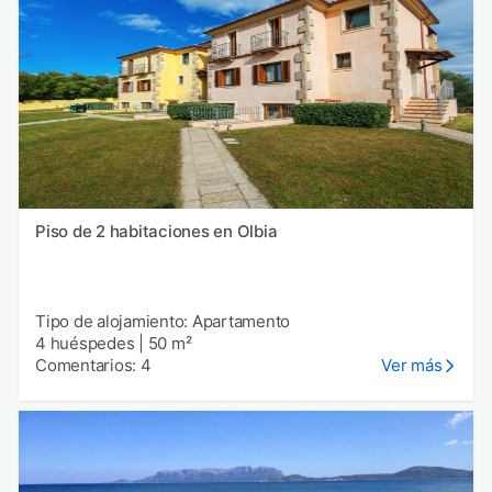
Piso de 2 habitaciones en Olbia
Tipo de alojamiento: Apartamento
4 huéspedes
|
50 m²
Comentarios: 4
Ver más