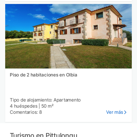
Piso de 2 habitaciones en Olbia
Tipo de alojamiento: Apartamento
4 huéspedes
|
50 m²
Comentarios: 8
Ver más
Turismo en Pittulongu