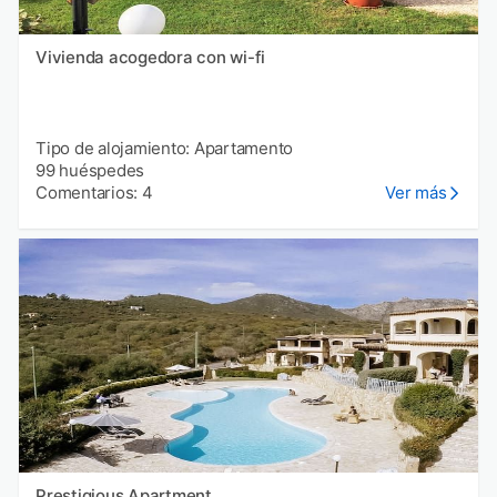
Vivienda acogedora con wi-fi
Tipo de alojamiento: Apartamento
99 huéspedes
Comentarios: 4
Ver más
Prestigious Apartment