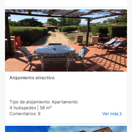
Alojamiento atractivo
Tipo de alojamiento: Apartamento
4 huéspedes
|
58 m²
Comentarios: 9
Ver más