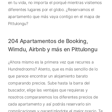
en tu vida, no importa el porqué mientras visitemos
diferentes lugares por el globo. ¿Reservamos el
apartamento que más vaya contigo en el mapa de
Pittulongu?
204 Apartamentos de Booking,
Wimdu, Airbnb y más en Pittulongu
¿Ahora mismo es la primera vez que recurres a
Hundredrooms? Atento, que es más sencillo de lo
que parece encontrar un alojamiento barato
comparando precios. Sube hasta la barra del
buscador, elige las ventajas que requieras y
nosotros compararemos los diferentes precios de
cada apartamento y así podrás reservarlo sin
complicaciones y garantizándote el mejor precio. Te