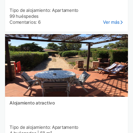
Tipo de alojamiento: Apartamento
99 huéspedes
Comentarios: 6
Ver más
Alojamiento atractivo
Tipo de alojamiento: Apartamento