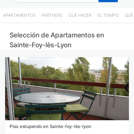
APARTAMENTOS
PARTNERS
QUÉ HACER
EL TIEMPO
QUÉ
Selección de Apartamentos en
Sainte-Foy-lès-Lyon
Piso estupendo en Sainte-foy-lès-lyon