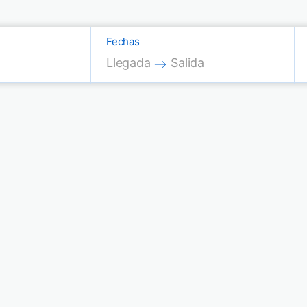
Fechas
Press the down arrow key to interac
Press the down arrow key
Llegada
Salida