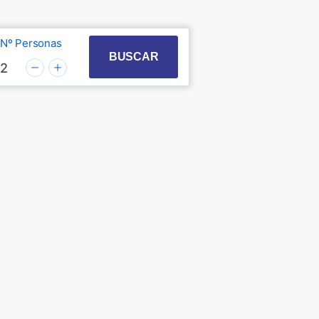
Nº Personas
t with the calendar and select a date. Press the quest
 to interact with the calendar and select a date. Pre
BUSCAR
2