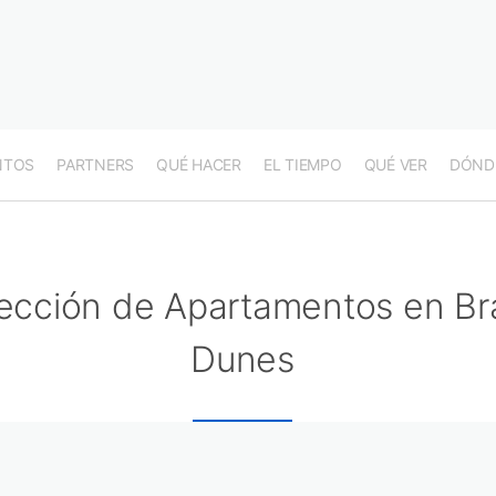
NTOS
PARTNERS
QUÉ HACER
EL TIEMPO
QUÉ VER
DÓND
ección de Apartamentos en Br
Dunes