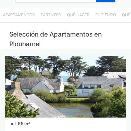
APARTAMENTOS
PARTNERS
QUÉ HACER
EL TIEMPO
QUÉ
Selección de Apartamentos en
Plouharnel
null 65 m²