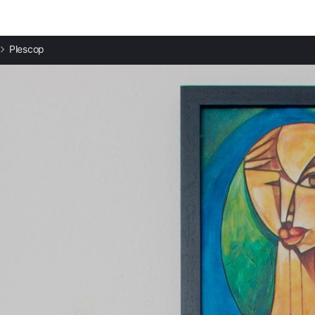
Ciudades destacadas
Plescop
Apartamentos en Saint-Avé
Apartamentos en Vannes
Apartamentos en Ploeren
Apartamentos en Grand-Champ
Apartamentos en Arradon
Apartamentos en Plougoumelen
Apartamentos en Séné
Apartamentos en Monterblanc