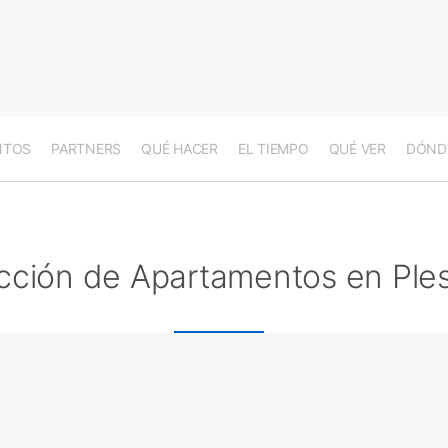
NTOS
PARTNERS
QUÉ HACER
EL TIEMPO
QUÉ VER
DÓND
cción de Apartamentos en Ple