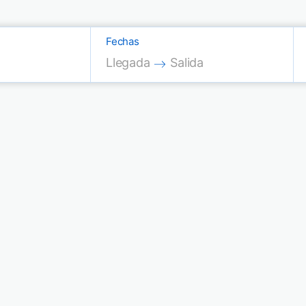
Fechas
Press the down arrow key to interac
Press the down arrow key
Llegada
Salida