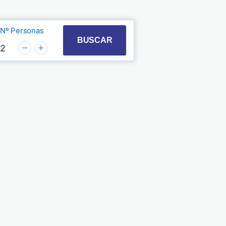
Nº Personas
t with the calendar and select a date. Press the quest
 to interact with the calendar and select a date. Pre
BUSCAR
2