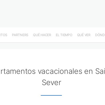
NTOS
PARTNERS
QUÉ HACER
EL TIEMPO
QUÉ VER
DÓND
rtamentos vacacionales en Sai
Sever