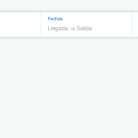
Fechas
Press the down arrow key to interac
Press the down arrow key
Llegada
Salida