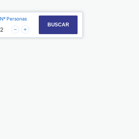
Nº Personas
t with the calendar and select a date. Press the quest
 to interact with the calendar and select a date. Pre
BUSCAR
2