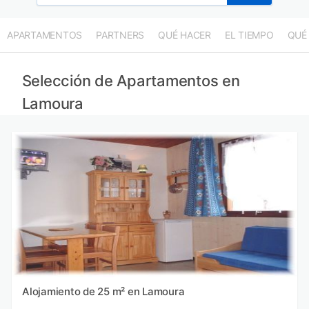
APARTAMENTOS
PARTNERS
QUÉ HACER
EL TIEMPO
QUÉ
Selección de Apartamentos en
Lamoura
Alojamiento de 25 m² en Lamoura