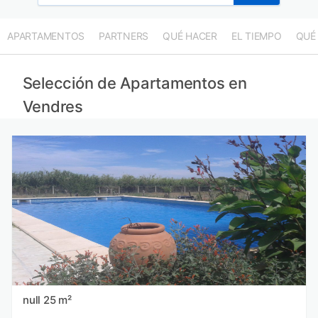
APARTAMENTOS
PARTNERS
QUÉ HACER
EL TIEMPO
QUÉ
Selección de Apartamentos en
Vendres
null 25 m²