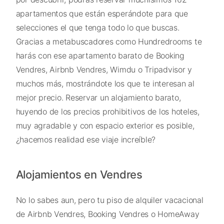
apartamentos que están esperándote para que
selecciones el que tenga todo lo que buscas.
Gracias a metabuscadores como Hundredrooms te
harás con ese apartamento barato de Booking
Vendres, Airbnb Vendres, Wimdu o Tripadvisor y
muchos más, mostrándote los que te interesan al
mejor precio. Reservar un alojamiento barato,
huyendo de los precios prohibitivos de los hoteles,
muy agradable y con espacio exterior es posible,
¿hacemos realidad ese viaje increíble?
Alojamientos en Vendres
No lo sabes aun, pero tu piso de alquiler vacacional
de Airbnb Vendres, Booking Vendres o HomeAway