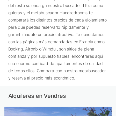
del resto se encarga nuestro buscador, filtra como
quieras y el metabuscador Hundredrooms te
comparará los distintos precios de cada alojamiento
para que puedas reservarlo rápidamente y
garantizándote un precio atractivo. Te conectamos
con las páginas más demandadas en Francia como
Booking, Airbnb o Wimdu , son sitios de plena
confianza y por supuesto fiables, encontrarás aquí
una enorme cantidad de apartamentos de calidad
de todos ellos. Compara con nuestro metabuscador
y reserva al precio más económico.
Alquileres en Vendres