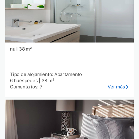
null 38 m²
Tipo de alojamiento: Apartamento
6 huéspedes
|
38 m²
Comentarios: 7
Ver más