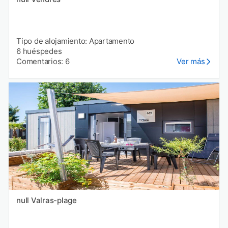
Tipo de alojamiento: Apartamento
6 huéspedes
Comentarios: 6
Ver más
null Valras-plage