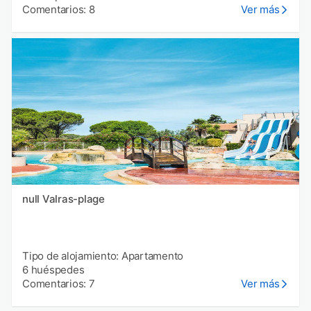
Comentarios: 8
Ver más
null Valras-plage
Tipo de alojamiento: Apartamento
6 huéspedes
Comentarios: 7
Ver más