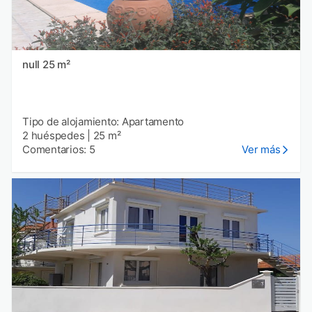
null 25 m²
Tipo de alojamiento: Apartamento
2 huéspedes
|
25 m²
Comentarios: 5
Ver más