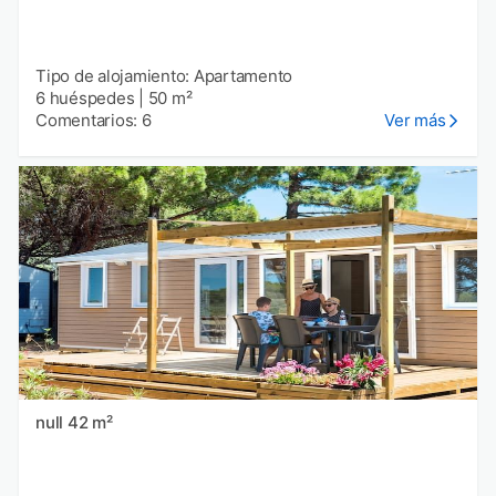
Tipo de alojamiento: Apartamento
6 huéspedes
|
50 m²
Comentarios: 6
Ver más
null 42 m²