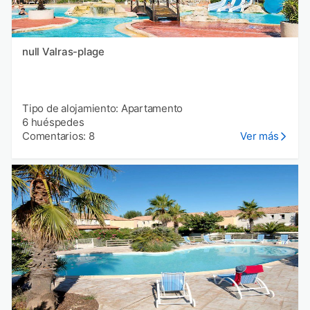
null Valras-plage
Tipo de alojamiento: Apartamento
6 huéspedes
Comentarios: 8
Ver más