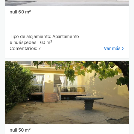
null 60 m²
Tipo de alojamiento: Apartamento
6 huéspedes
|
60 m²
Comentarios: 7
Ver más
null 50 m²