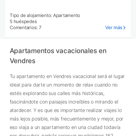
Tipo de alojamiento: Apartamento
5 huéspedes
Comentarios: 7
Ver más
Apartamentos vacacionales en
Vendres
Tu apartamento en Vendres vacacional será el lugar
ideal para darte un momento de relax cuando no
estés explorando sus calles más históricas,
fascinándote con paisajes increíbles o mirando el
atardecer. Y es que es importante realizar viajes lo
más lejos posible, más frecuentemente y mejor, por
eso viaja a un apartamento en una ciudad todavía
por descubrir, podrás reservar muchísimos 162