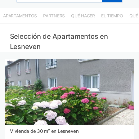
APARTAMENTOS
PARTNERS
QUÉ HACER
EL TIEMPO
QUÉ
Selección de Apartamentos en
Lesneven
Vivienda de 30 m² en Lesneven