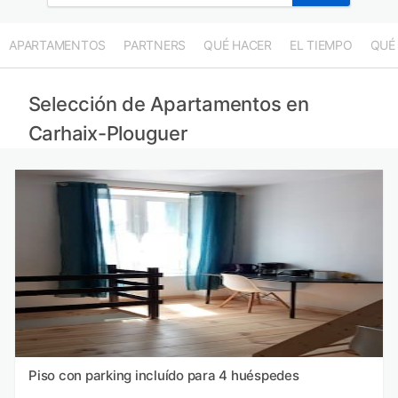
APARTAMENTOS
PARTNERS
QUÉ HACER
EL TIEMPO
QUÉ
Selección de Apartamentos en
Carhaix-Plouguer
Piso con parking incluído para 4 huéspedes