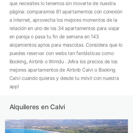
que necesites lo tenemos sin moverte de nuestra
página: comparamos 81 apartamentos con conexión
a internet, aprovecha los mejores momentos de la
relación en uno de los 34 apartamentos para viajar
en pareja o pasa tu fin de semana en 143
alojamientos aptos para mascotas. Considera que lo
puedes reservar con webs tan fantásticas como
Booking, Airbnb o Wimdu . ¡Mira los precios de los
mejores apartamentos de Airbnb Calvi o Booking
Calvi cuando quieras y desde tu móvil con nuestra
app!
Alquileres en Calvi