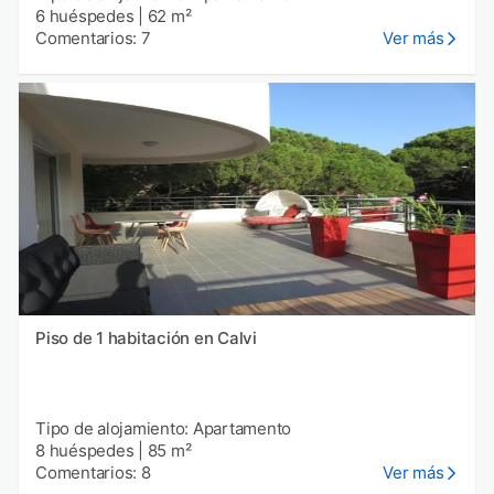
6 huéspedes
|
62 m²
Comentarios: 7
Ver más
Piso de 1 habitación en Calvi
Tipo de alojamiento: Apartamento
8 huéspedes
|
85 m²
Comentarios: 8
Ver más