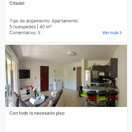
Citadel
Tipo de alojamiento: Apartamento
5 huéspedes
|
40 m²
Comentarios: 5
Ver más
Con todo lo necesario piso