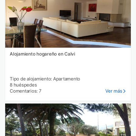
Alojamiento hogareño en Calvi
Tipo de alojamiento: Apartamento
8 huéspedes
Comentarios: 7
Ver más