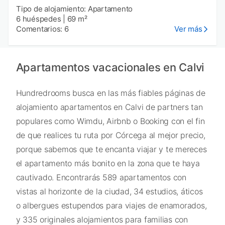
Tipo de alojamiento: Apartamento
6 huéspedes
|
69 m²
Comentarios: 6
Ver más
Apartamentos vacacionales en Calvi
Hundredrooms busca en las más fiables páginas de
alojamiento apartamentos en Calvi de partners tan
populares como Wimdu, Airbnb o Booking con el fin
de que realices tu ruta por Córcega al mejor precio,
porque sabemos que te encanta viajar y te mereces
el apartamento más bonito en la zona que te haya
cautivado. Encontrarás 589 apartamentos con
vistas al horizonte de la ciudad, 34 estudios, áticos
o albergues estupendos para viajes de enamorados,
y 335 originales alojamientos para familias con