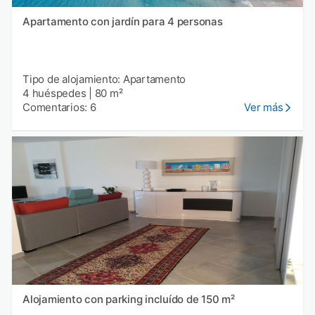
Apartamento con jardín para 4 personas
Tipo de alojamiento: Apartamento
4 huéspedes
|
80 m²
Comentarios: 6
Ver más
Alojamiento con parking incluído de 150 m²