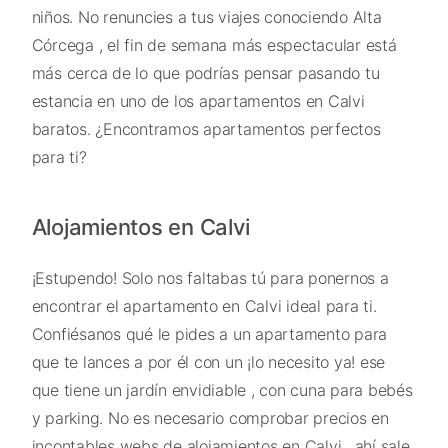
niños. No renuncies a tus viajes conociendo Alta
Córcega , el fin de semana más espectacular está
más cerca de lo que podrías pensar pasando tu
estancia en uno de los apartamentos en Calvi
baratos. ¿Encontramos apartamentos perfectos
para ti?
Alojamientos en Calvi
¡Estupendo! Solo nos faltabas tú para ponernos a
encontrar el apartamento en Calvi ideal para ti.
Confiésanos qué le pides a un apartamento para
que te lances a por él con un ¡lo necesito ya! ese
que tiene un jardín envidiable , con cuna para bebés
y parking. No es necesario comprobar precios en
incontables webs de alojamientos en Calvi , ahí sale