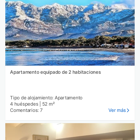
Apartamento equipado de 2 habitaciones
Tipo de alojamiento: Apartamento
4 huéspedes
|
52 m²
Comentarios: 7
Ver más