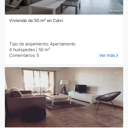
Vivienda de 50 m² en Calvi
Tipo de alojamiento: Apartamento
4 huéspedes
|
50 m²
Comentarios: 5
Ver más