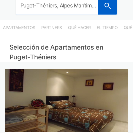
Puget-Théniers, Alpes Marítimos, Francia
APARTAMENTOS
PARTNERS
QUÉ HACER
EL TIEMPO
QUÉ
Selección de Apartamentos en
Puget-Théniers