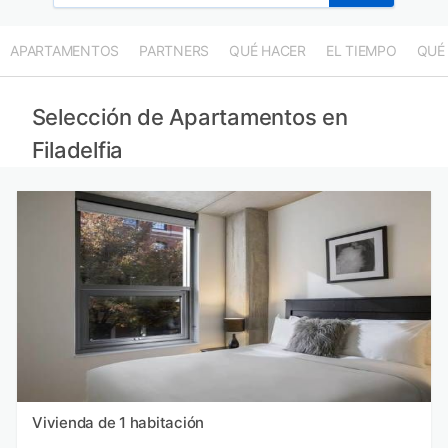
APARTAMENTOS
PARTNERS
QUÉ HACER
EL TIEMPO
QUÉ
Selección de Apartamentos en
Filadelfia
Vivienda de 1 habitación