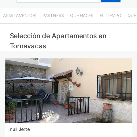
APARTAMENTOS
PARTNERS
QUÉ HACER
EL TIEMPO
QUÉ
Selección de Apartamentos en
Tornavacas
null Jerte