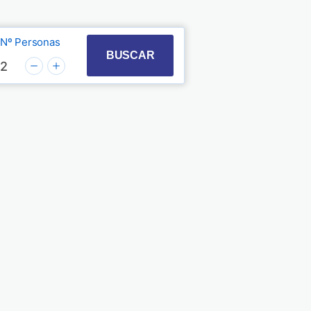
Nº Personas
t with the calendar and select a date. Press the quest
 to interact with the calendar and select a date. Pre
BUSCAR
2