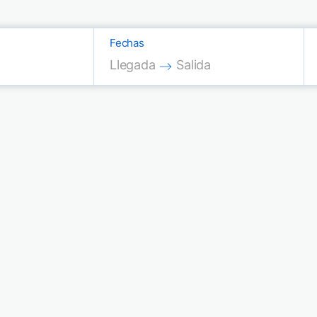
Fechas
Press the down arrow key to interac
Press the down arrow key
Llegada
Salida