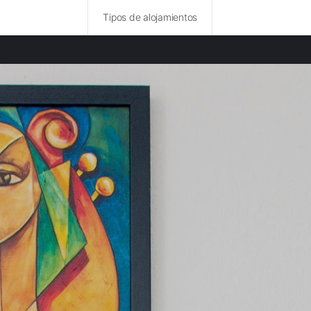
Tipos de alojamientos
ncias destacadas
amentos en Düsseldorf provincia
amentos en Ruhr provincia
mentos en Lieja provincia
amentos en Coblenza provincia
mentos en Trier provincia
amentos en Rhein-Hunsrück-Kreis provincia
amentos en Arnsberg provincia
amentos en Eindhoven provincia