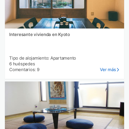
Interesante vivienda en Kyoto
Tipo de alojamiento: Apartamento
6 huéspedes
Comentarios: 9
Ver más