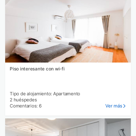
Piso interesante con wi-fi
Tipo de alojamiento: Apartamento
2 huéspedes
Comentarios: 6
Ver más