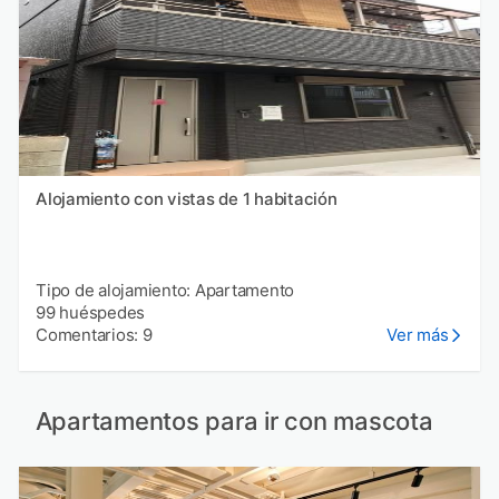
Alojamiento con vistas de 1 habitación
Tipo de alojamiento: Apartamento
99 huéspedes
Comentarios: 9
Ver más
Apartamentos para ir con mascota