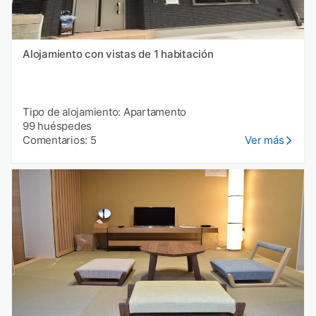
Alojamiento con vistas de 1 habitación
Tipo de alojamiento: Apartamento
99 huéspedes
Comentarios: 5
Ver más