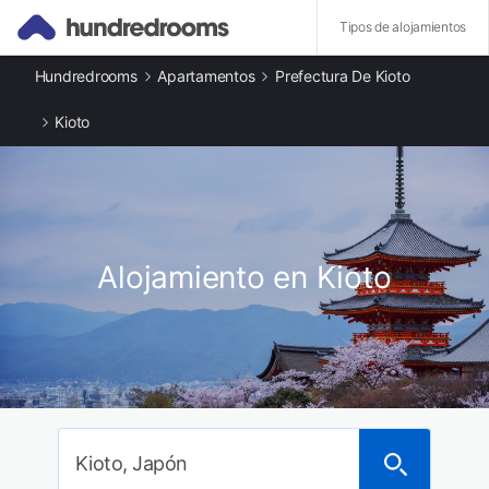
Tipos de alojamientos
Hundredrooms
Apartamentos
Prefectura De Kioto
Otros tipos de alojamiento
Casas rurales en Kioto provincia
Kioto
Apartamentos en Kioto provincia
Provincias destacadas
Apartamentos en Kanazawa provincia
Apartamentos en Toyo provincia
Apartamentos en Sapporo provincia
Apartamentos en Okinawa provincia
Alojamiento en Kioto
Apartamentos en Qingdao provincia
Apartamentos en Ciudad Quezón provincia
Apartamentos en Cebu provincia
Apartamentos en Chengdú provincia
Kioto, Japón