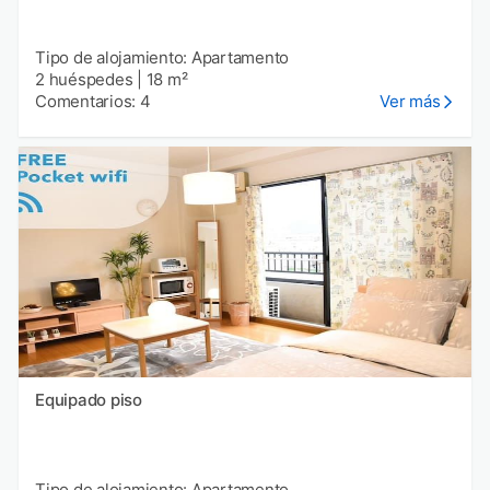
Tipo de alojamiento: Apartamento
2 huéspedes
|
18 m²
Comentarios: 4
Ver más
Equipado piso
Tipo de alojamiento: Apartamento