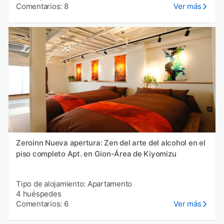
Comentarios: 8
Ver más
Zeroinn Nueva apertura: Zen del arte del alcohol en el
piso completo Apt. en Gion-Área de Kiyomizu
Tipo de alojamiento: Apartamento
4 huéspedes
Comentarios: 6
Ver más