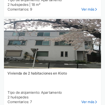
2 huéspedes
|
18 m²
Comentarios: 9
Ver más
Vivienda de 2 habitaciones en Kioto
Tipo de alojamiento: Apartamento
2 huéspedes
Comentarios: 7
Ver más