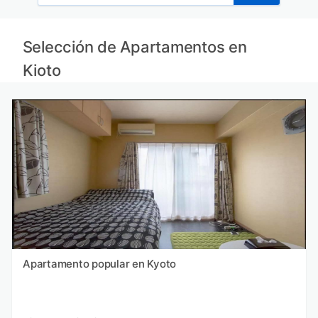
Selección de Apartamentos en
Kioto
Apartamento popular en Kyoto