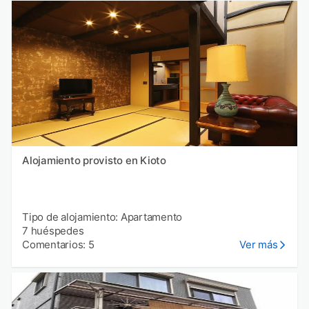
Alojamiento provisto en Kioto
Tipo de alojamiento: Apartamento
7 huéspedes
Comentarios: 5
Ver más